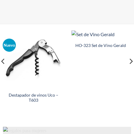
et de Vino Gerald
HO-322 Set de Bar y Portavino
HO-313 D
Cork