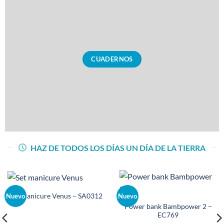
CUADERNOS
HAZ DE TODOS LOS DÍAS UN DÍA DE LA TIERRA
Set manicure Venus – SA0312
Nuevo
Nuevo
Power bank Bambpower 2 –
EC769