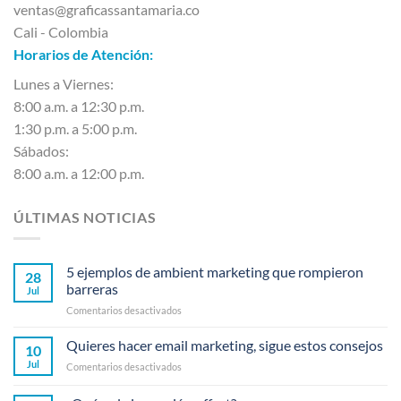
ventas@graficassantamaria.co
Cali - Colombia
Horarios de Atención:
Lunes a Viernes:
8:00 a.m. a 12:30 p.m.
1:30 p.m. a 5:00 p.m.
Sábados:
8:00 a.m. a 12:00 p.m.
ÚLTIMAS NOTICIAS
5 ejemplos de ambient marketing que rompieron
28
barreras
Jul
en
Comentarios desactivados
5
ejemplos
Quieres hacer email marketing, sigue estos consejos
10
de
Jul
en
Comentarios desactivados
ambient
Quieres
marketing
hacer
que