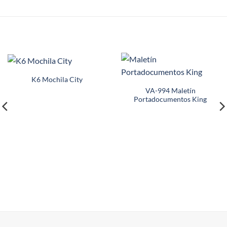
HE-262 Set de Herramient
C556 Mochila Singapur
Lantern