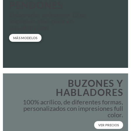
PENDONES
Elaborados en banner 13 oz
Impresos a full color en
alta definición.
MÁS MODELOS
BUZONES Y
HABLADORES
100% acrílico, de diferentes formas,
personalizados con impresiones full
color.
VER PRECIOS