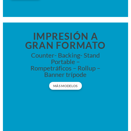
MUG PLÁSTICO
IMPRESIÓN A
GRAN FORMATO
ORBIT 12OZ
Counter- Backing- Stand
Vaso ecológico en fibra de trigo o polipropileno
Portable –
blanco.
Rompetráficos – Rollup –
Banner trípode
VER PRECIOS
MÁS MODELOS