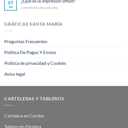
¿Qué es la impresión offset?
07
email
rompieron
Jul
en
Comentarios desactivados
marketing,
barreras
¿Qué
sigue
es
estos
la
consejos
GRÁFICAS SANTA MARÍA
impresión
offset?
Preguntas Frecuentes
Política De Pagos Y Envios
Política de privacidad y Cookies
Aviso legal
CARTELERAS Y TABLEROS
Cartelera en Corcho
Tablero en Fórmica