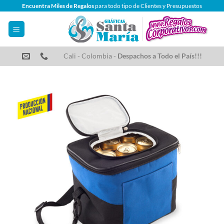
Saltar
Encuentra Miles de Regalos
para todo tipo de Clientes y Presupuestos
al
contenido
Cali - Colombia -
Despachos a Todo el País!!!