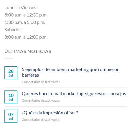
Lunes a Viernes:
8:00 a.m. a 12:30 p.m.
1:30 p.m. a 5:00 p.m.
Sábados:
8:00 a.m. a 12:00 p.m.
ÚLTIMAS NOTICIAS
5 ejemplos de ambient marketing que rompieron
28
barreras
Jul
en
Comentarios desactivados
5
ejemplos
Quieres hacer email marketing, sigue estos consejos
10
de
Jul
en
Comentarios desactivados
ambient
Quieres
marketing
hacer
¿Qué es la impresión offset?
que
07
email
rompieron
Jul
en
Comentarios desactivados
marketing,
barreras
¿Qué
sigue
es
estos