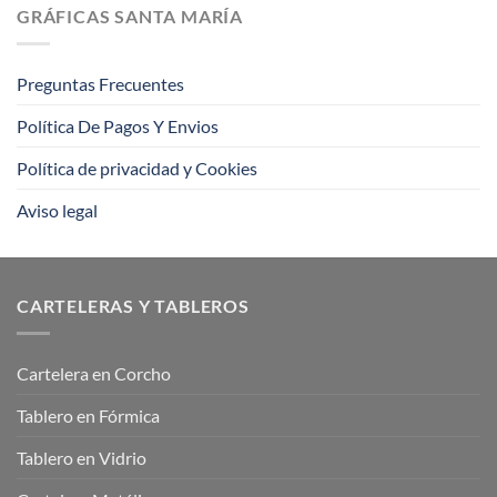
la
consejos
GRÁFICAS SANTA MARÍA
impresión
offset?
Preguntas Frecuentes
Política De Pagos Y Envios
Política de privacidad y Cookies
Aviso legal
CARTELERAS Y TABLEROS
Cartelera en Corcho
Tablero en Fórmica
Tablero en Vidrio