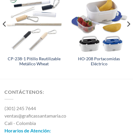
CP-238-1 Pitillo Reutilizable
HO-208 Portacomidas
Metálico Wheat
Eléctrico
CONTÁCTENOS:
(301) 245 7644
ventas@graficassantamaria.co
Cali - Colombia
Horarios de Atención: