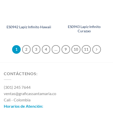
ES0943 Lapiz Infinito
ES0942 Lapiz Infinito Hawaii
Curazao
1
2
3
4
…
9
10
11
CONTÁCTENOS:
(301) 245 7644
ventas@graficassantamaria.co
Cali - Colombia
Horarios de Atención: