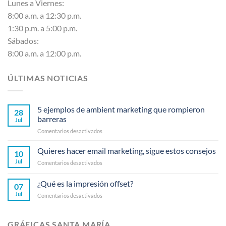
Lunes a Viernes:
8:00 a.m. a 12:30 p.m.
1:30 p.m. a 5:00 p.m.
Sábados:
8:00 a.m. a 12:00 p.m.
ÚLTIMAS NOTICIAS
5 ejemplos de ambient marketing que rompieron
28
barreras
Jul
en
Comentarios desactivados
5
ejemplos
Quieres hacer email marketing, sigue estos consejos
10
de
Jul
en
Comentarios desactivados
ambient
Quieres
marketing
hacer
¿Qué es la impresión offset?
que
07
email
rompieron
Jul
en
Comentarios desactivados
marketing,
barreras
¿Qué
sigue
es
estos
la
consejos
GRÁFICAS SANTA MARÍA