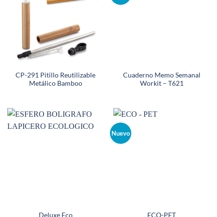
CP-291 Pitillo Reutilizable
Cuaderno Memo Semanal
Metálico Bamboo
Workit – T621
Nuevo
Deluxe Eco
ECO-PET