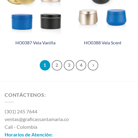
HO0387 Vela Vanilla
HO0388 Vela Scent
1
2
3
4
CONTÁCTENOS:
(301) 245 7644
ventas@graficassantamaria.co
Cali - Colombia
Horarios de Atención: