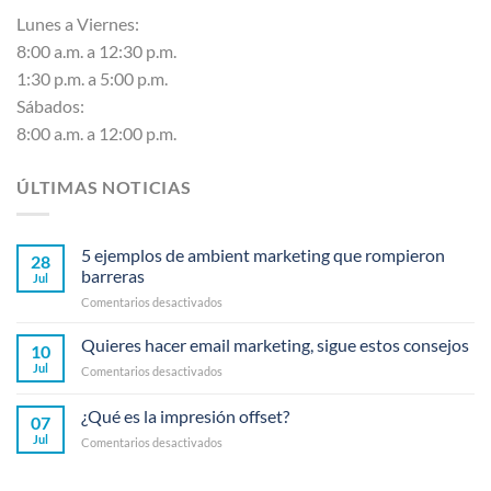
Lunes a Viernes:
8:00 a.m. a 12:30 p.m.
1:30 p.m. a 5:00 p.m.
Sábados:
8:00 a.m. a 12:00 p.m.
ÚLTIMAS NOTICIAS
5 ejemplos de ambient marketing que rompieron
28
barreras
Jul
en
Comentarios desactivados
5
ejemplos
Quieres hacer email marketing, sigue estos consejos
10
de
Jul
en
Comentarios desactivados
ambient
Quieres
marketing
hacer
¿Qué es la impresión offset?
que
07
email
rompieron
Jul
en
Comentarios desactivados
marketing,
barreras
¿Qué
sigue
es
estos