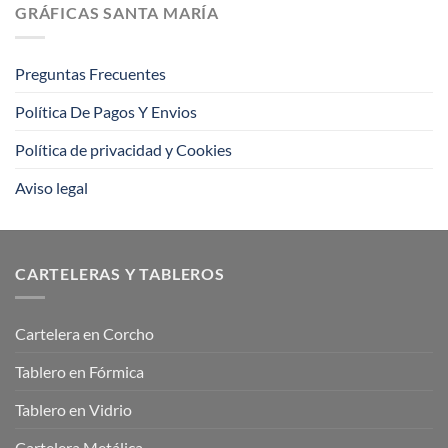
la
consejos
GRÁFICAS SANTA MARÍA
impresión
offset?
Preguntas Frecuentes
Política De Pagos Y Envios
Política de privacidad y Cookies
Aviso legal
CARTELERAS Y TABLEROS
Cartelera en Corcho
Tablero en Fórmica
Tablero en Vidrio
Cartelera Metálica