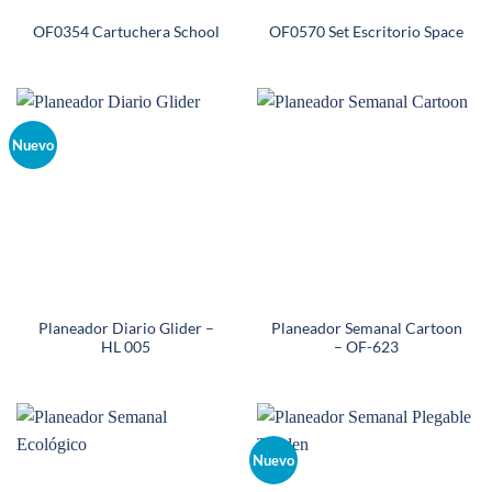
OF0354 Cartuchera School
OF0570 Set Escritorio Space
Nuevo
Planeador Diario Glider –
Planeador Semanal Cartoon
HL 005
– OF-623
Nuevo