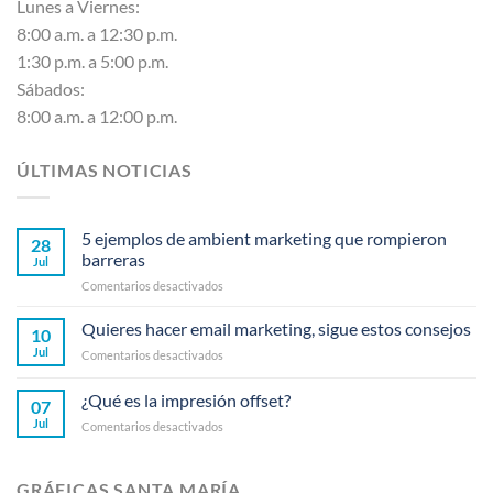
Lunes a Viernes:
8:00 a.m. a 12:30 p.m.
1:30 p.m. a 5:00 p.m.
Sábados:
8:00 a.m. a 12:00 p.m.
ÚLTIMAS NOTICIAS
5 ejemplos de ambient marketing que rompieron
28
barreras
Jul
en
Comentarios desactivados
5
ejemplos
Quieres hacer email marketing, sigue estos consejos
10
de
Jul
en
Comentarios desactivados
ambient
Quieres
marketing
hacer
¿Qué es la impresión offset?
que
07
email
rompieron
Jul
en
Comentarios desactivados
marketing,
barreras
¿Qué
sigue
es
estos
la
consejos
GRÁFICAS SANTA MARÍA