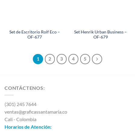
Set de Escritorio Rolf Eco –
Set Henrik Urban Business –
OF-677
OF-679
1
2
3
4
5
CONTÁCTENOS:
(301) 245 7644
ventas@graficassantamaria.co
Cali - Colombia
Horarios de Atención: