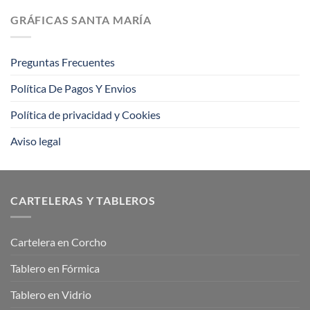
es
estos
la
consejos
GRÁFICAS SANTA MARÍA
impresión
offset?
Preguntas Frecuentes
Política De Pagos Y Envios
Política de privacidad y Cookies
Aviso legal
CARTELERAS Y TABLEROS
Cartelera en Corcho
Tablero en Fórmica
Tablero en Vidrio