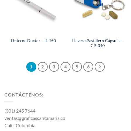
Llavero Pastillero Cápsula –
Linterna Doctor – IL-150
CP-310
1
2
3
4
5
6
CONTÁCTENOS:
(301) 245 7644
ventas@graficassantamaria.co
Cali - Colombia