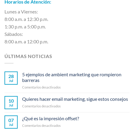
Horarios de Atención:
Lunes a Viernes:
8:00 a.m. a 12:30 p.m.
1:30 p.m. a 5:00 p.m.
Sábados:
8:00 a.m. a 12:00 p.m.
ÚLTIMAS NOTICIAS
5 ejemplos de ambient marketing que rompieron
28
barreras
Jul
en
Comentarios desactivados
5
ejemplos
Quieres hacer email marketing, sigue estos consejos
10
de
Jul
en
Comentarios desactivados
ambient
Quieres
marketing
hacer
¿Qué es la impresión offset?
que
07
email
rompieron
Jul
en
Comentarios desactivados
marketing,
barreras
¿Qué
sigue