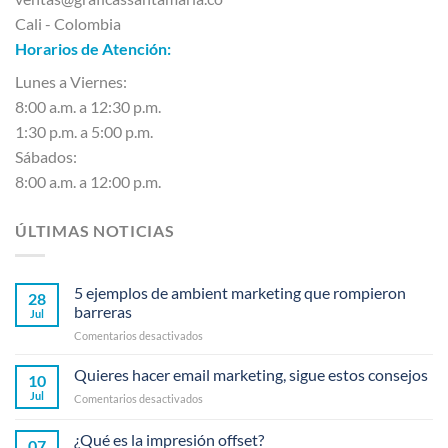
Cali - Colombia
Horarios de Atención:
Lunes a Viernes:
8:00 a.m. a 12:30 p.m.
1:30 p.m. a 5:00 p.m.
Sábados:
8:00 a.m. a 12:00 p.m.
ÚLTIMAS NOTICIAS
5 ejemplos de ambient marketing que rompieron
28
barreras
Jul
en
Comentarios desactivados
5
ejemplos
Quieres hacer email marketing, sigue estos consejos
10
de
Jul
en
Comentarios desactivados
ambient
Quieres
marketing
hacer
¿Qué es la impresión offset?
que
07