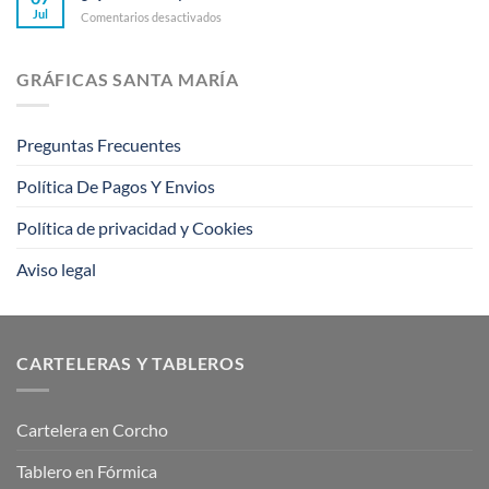
email
rompieron
Jul
en
Comentarios desactivados
marketing,
barreras
¿Qué
sigue
es
estos
la
consejos
GRÁFICAS SANTA MARÍA
impresión
offset?
Preguntas Frecuentes
Política De Pagos Y Envios
Política de privacidad y Cookies
Aviso legal
CARTELERAS Y TABLEROS
Cartelera en Corcho
Tablero en Fórmica