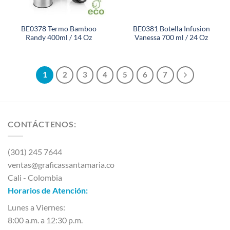
BE0378 Termo Bamboo
BE0381 Botella Infusion
Randy 400ml / 14 Oz
Vanessa 700 ml / 24 Oz
1
2
3
4
5
6
7
CONTÁCTENOS:
(301) 245 7644
ventas@graficassantamaria.co
Cali - Colombia
Horarios de Atención:
Lunes a Viernes:
8:00 a.m. a 12:30 p.m.