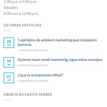
1:30 p.m. a 5:00 p.m.
Sábados:
8:00 a.m. a 12:00 p.m.
ÚLTIMAS NOTICIAS
5 ejemplos de ambient marketing que rompieron
28
barreras
Jul
en
Comentarios desactivados
5
ejemplos
Quieres hacer email marketing, sigue estos consejos
10
de
Jul
en
Comentarios desactivados
ambient
Quieres
marketing
hacer
¿Qué es la impresión offset?
que
07
email
rompieron
Jul
en
Comentarios desactivados
marketing,
barreras
¿Qué
sigue
es
estos
la
consejos
GRÁFICAS SANTA MARÍA
impresión
offset?