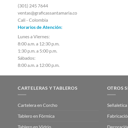
(301) 245 7644
ventas@graficassantamaria.co
Cali - Colombia
Horarios de Atención:
Lunes a Viernes:
8:00 a.m. a 12:30 p.m.
1:30 p.m. a 5:00 p.m.
Sábados:
8:00 a.m. a 12:00 p.m.
CARTELERAS Y TABLEROS
OTROS S
Cartelera en Corcho
Señaletica
Tablero en Fórmica
Fabricació
Tablero en Vidrio
Decoración