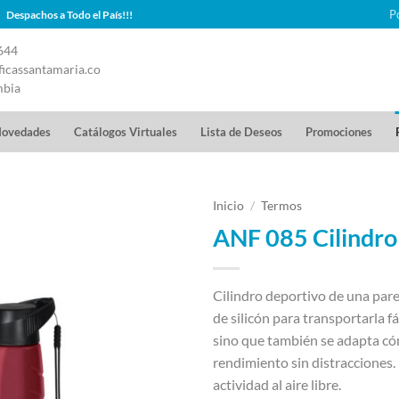
P
Despachos a Todo el País!!!
644
icassantamaria.co
mbia
ovedades
Catálogos Virtuales
Lista de Deseos
Promociones
Inicio
/
Termos
ANF 085 Cilindr
Cilindro deportivo de una pare
de silicón para transportarla f
sino que también se adapta c
rendimiento sin distracciones.
actividad al aire libre.