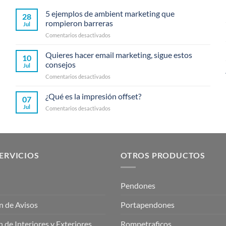
5 ejemplos de ambient marketing que
28
rompieron barreras
Jul
en
Comentarios desactivados
5
ejemplos
Quieres hacer email marketing, sigue estos
10
de
consejos
Jul
ambient
en
Comentarios desactivados
marketing
Quieres
que
hacer
¿Qué es la impresión offset?
rompieron
07
email
barreras
Jul
en
Comentarios desactivados
marketing,
¿Qué
sigue
es
estos
la
consejos
impresión
offset?
ERVICIOS
OTROS PRODUCTOS
Pendones
n de Avisos
Portapendones
 de Interiores y Exteriores
Rompetraficos