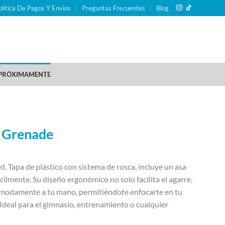
olítica De Pagos Y Envios
Preguntas Frecuentes
Blog
PRÓXIMAMENTE
o Grenade
d. Tapa de plástico con sistema de rosca, incluye un asa
ácilmente. Su diseño ergonómico no solo facilita el agarre,
ómodamente a tu mano, permitiéndote enfocarte en tu
 Ideal para el gimnasio, entrenamiento o cualquier