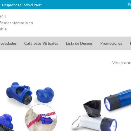
P
Despachos a Todo el País!!!
644
icassantamaria.co
mbia
ovedades
Catálogos Virtuales
Lista de Deseos
Promociones
Mostrando