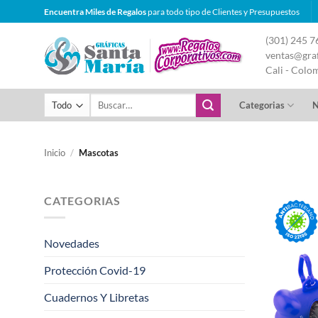
Saltar
Encuentra Miles de Regalos
para todo tipo de Clientes y Presupuestos
al
(301) 245 7
contenido
ventas@graf
Cali - Colo
Buscar
Categorias
N
por:
Inicio
/
Mascotas
CATEGORIAS
Novedades
Protección Covid-19
Cuadernos Y Libretas