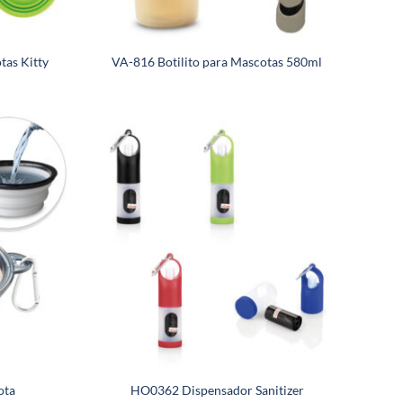
as Kitty
VA-816 Botilito para Mascotas 580ml
ota
HO0362 Dispensador Sanitizer