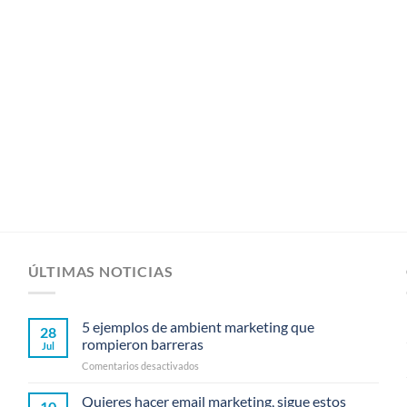
ÚLTIMAS NOTICIAS
5 ejemplos de ambient marketing que
28
rompieron barreras
Jul
en
Comentarios desactivados
5
ejemplos
Quieres hacer email marketing, sigue estos
10