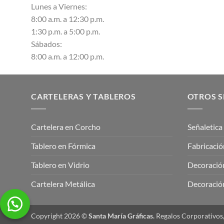
Lunes a Viernes:
8:00 a.m. a 12:30 p.m.
1:30 p.m. a 5:00 p.m.
Sábados:
8:00 a.m. a 12:00 p.m.
CARTELERAS Y TABLEROS
OTROS S
Cartelera en Corcho
Señaletica
Tablero en Fórmica
Fabricació
Tablero en Vidrio
Decoración
Cartelera Metálica
Decoración
Copyright 2026 ©
Santa María Gráficas.
Regalos Corporativos,