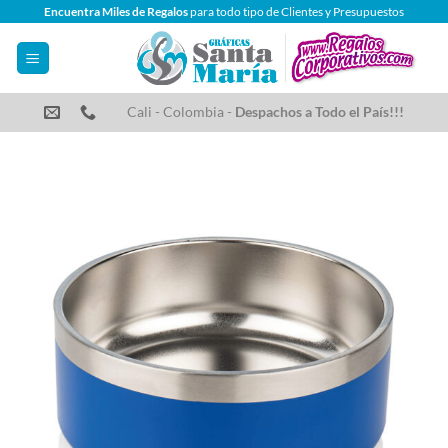
Saltar
Encuentra Miles de Regalos
para todo tipo de Clientes y Presupuestos
al
contenido
Cali - Colombia -
Despachos a Todo el País!!!