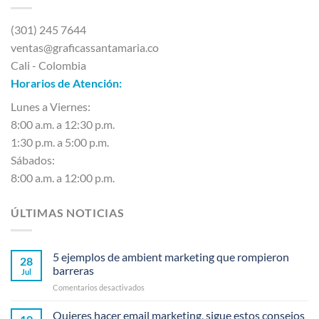
(301) 245 7644
ventas@graficassantamaria.co
Cali - Colombia
Horarios de Atención:
Lunes a Viernes:
8:00 a.m. a 12:30 p.m.
1:30 p.m. a 5:00 p.m.
Sábados:
8:00 a.m. a 12:00 p.m.
ÚLTIMAS NOTICIAS
5 ejemplos de ambient marketing que rompieron
28
barreras
Jul
en
Comentarios desactivados
5
ejemplos
Quieres hacer email marketing, sigue estos consejos