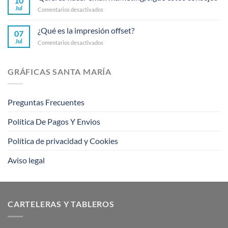
10
de
Jul
en
Comentarios desactivados
ambient
Quieres
marketing
hacer
¿Qué es la impresión offset?
que
07
email
rompieron
Jul
en
Comentarios desactivados
marketing,
barreras
¿Qué
sigue
es
estos
la
consejos
GRÁFICAS SANTA MARÍA
impresión
offset?
Preguntas Frecuentes
Política De Pagos Y Envios
Política de privacidad y Cookies
Aviso legal
CARTELERAS Y TABLEROS