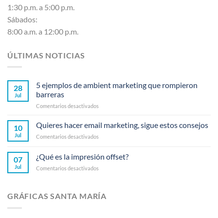
1:30 p.m. a 5:00 p.m.
Sábados:
8:00 a.m. a 12:00 p.m.
ÚLTIMAS NOTICIAS
5 ejemplos de ambient marketing que rompieron
28
barreras
Jul
en
Comentarios desactivados
5
ejemplos
Quieres hacer email marketing, sigue estos consejos
10
de
Jul
en
Comentarios desactivados
ambient
Quieres
marketing
hacer
¿Qué es la impresión offset?
que
07
email
rompieron
Jul
en
Comentarios desactivados
marketing,
barreras
¿Qué
sigue
es
estos
la
consejos
GRÁFICAS SANTA MARÍA
impresión
offset?