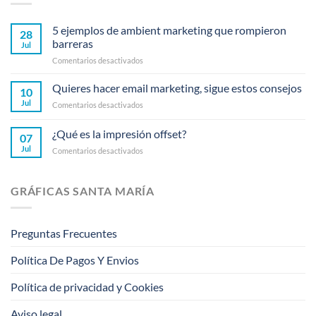
5 ejemplos de ambient marketing que rompieron
28
barreras
Jul
en
Comentarios desactivados
5
ejemplos
Quieres hacer email marketing, sigue estos consejos
10
de
Jul
en
Comentarios desactivados
ambient
Quieres
marketing
hacer
¿Qué es la impresión offset?
que
07
email
rompieron
Jul
en
Comentarios desactivados
marketing,
barreras
¿Qué
sigue
es
estos
la
consejos
GRÁFICAS SANTA MARÍA
impresión
offset?
Preguntas Frecuentes
Política De Pagos Y Envios
Política de privacidad y Cookies
Aviso legal