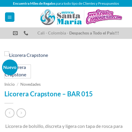
Saltar
Encuentra Miles de Regalos
para todo tipo de Clientes y Presupuestos
al
contenido
Cali - Colombia -
Despachos a Todo el País!!!
Nuevo
Inicio
/
Novedades
Licorera Crapstone – BAR 015
Licorera de bolsillo, discreta y ligera con tapa de rosca para