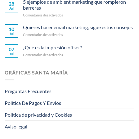
5 ejemplos de ambient marketing que rompieron
28
barreras
Jul
en
Comentarios desactivados
5
ejemplos
Quieres hacer email marketing, sigue estos consejos
10
de
Jul
en
Comentarios desactivados
ambient
Quieres
marketing
hacer
¿Qué es la impresión offset?
que
07
email
rompieron
Jul
en
Comentarios desactivados
marketing,
barreras
¿Qué
sigue
es
estos
la
consejos
GRÁFICAS SANTA MARÍA
impresión
offset?
Preguntas Frecuentes
Política De Pagos Y Envios
Política de privacidad y Cookies
Aviso legal