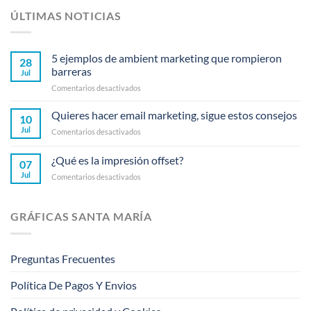
ÚLTIMAS NOTICIAS
5 ejemplos de ambient marketing que rompieron
28
barreras
Jul
en
Comentarios desactivados
5
ejemplos
Quieres hacer email marketing, sigue estos consejos
10
de
Jul
en
Comentarios desactivados
ambient
Quieres
marketing
hacer
¿Qué es la impresión offset?
que
07
email
rompieron
Jul
en
Comentarios desactivados
marketing,
barreras
¿Qué
sigue
es
estos
la
consejos
GRÁFICAS SANTA MARÍA
impresión
offset?
Preguntas Frecuentes
Política De Pagos Y Envios