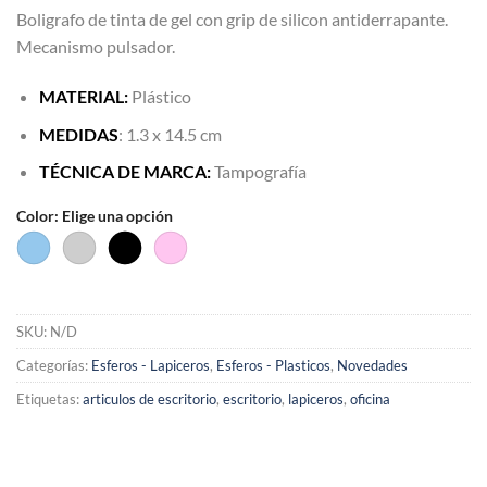
Boligrafo de tinta de gel con grip de silicon antiderrapante.
Mecanismo pulsador.
MATERIAL:
Plástico
MEDIDAS
: 1.3 x 14.5 cm
TÉCNICA DE MARCA:
Tampografía
Color
:
Elige una opción
SKU:
N/D
Categorías:
Esferos - Lapiceros
,
Esferos - Plasticos
,
Novedades
Etiquetas:
articulos de escritorio
,
escritorio
,
lapiceros
,
oficina