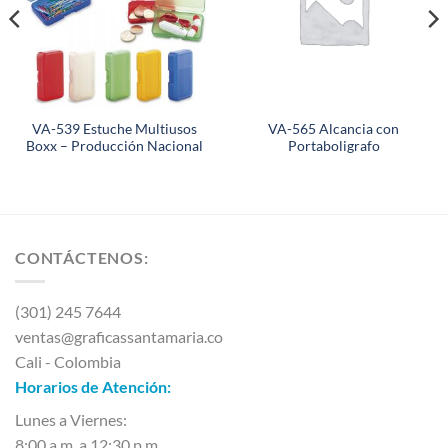
VA-539 Estuche Multiusos
VA-565 Alcancia con
Boxx – Producción Nacional
Portaboligrafo
CONTÁCTENOS:
(301) 245 7644
ventas@graficassantamaria.co
Cali - Colombia
Horarios de Atención:
Lunes a Viernes:
8:00 a.m. a 12:30 p.m.