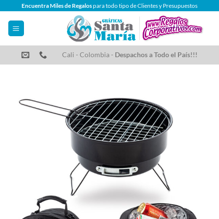
Saltar
Encuentra Miles de Regalos
para todo tipo de Clientes y Presupuestos
al
contenido
Cali - Colombia -
Despachos a Todo el País!!!