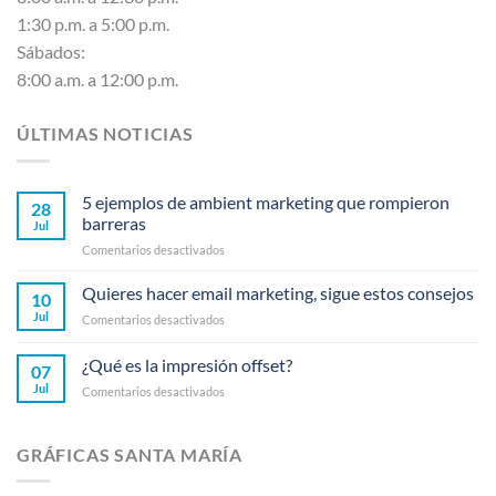
1:30 p.m. a 5:00 p.m.
Sábados:
8:00 a.m. a 12:00 p.m.
ÚLTIMAS NOTICIAS
5 ejemplos de ambient marketing que rompieron
28
barreras
Jul
en
Comentarios desactivados
5
ejemplos
Quieres hacer email marketing, sigue estos consejos
10
de
Jul
en
Comentarios desactivados
ambient
Quieres
marketing
hacer
¿Qué es la impresión offset?
que
07
email
rompieron
Jul
en
Comentarios desactivados
marketing,
barreras
¿Qué
sigue
es
estos
la
consejos
GRÁFICAS SANTA MARÍA
impresión
offset?