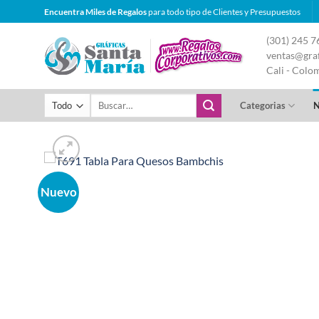
Saltar
Encuentra Miles de Regalos
para todo tipo de Clientes y Presupuestos
al
(301) 245 7
contenido
ventas@graf
Cali - Colo
Buscar
Categorias
N
por:
Nuevo