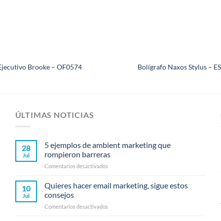
Ejecutivo Brooke – OF0574
Bolígrafo Naxos Stylus – E
ÚLTIMAS NOTICIAS
5 ejemplos de ambient marketing que
28
rompieron barreras
Jul
en
Comentarios desactivados
5
ejemplos
Quieres hacer email marketing, sigue estos
10
de
consejos
Jul
ambient
en
Comentarios desactivados
marketing
Quieres
que