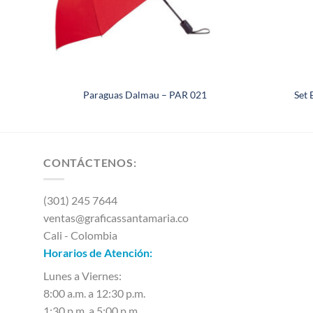
Paraguas Dalmau – PAR 021
Set 
CONTÁCTENOS:
(301) 245 7644
ventas@graficassantamaria.co
Cali - Colombia
Horarios de Atención:
Lunes a Viernes:
8:00 a.m. a 12:30 p.m.
1:30 p.m. a 5:00 p.m.