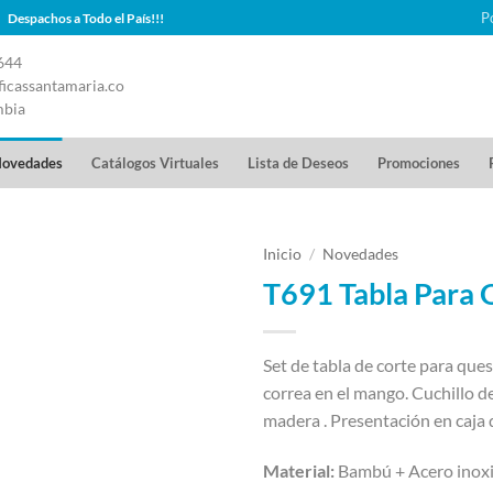
P
Despachos a Todo el País!!!
644
icassantamaria.co
mbia
ovedades
Catálogos Virtuales
Lista de Deseos
Promociones
Inicio
/
Novedades
T691 Tabla Para
Set de tabla de corte para ques
correa en el mango. Cuchillo d
madera . Presentación en caja d
Material:
Bambú + Acero inoxi