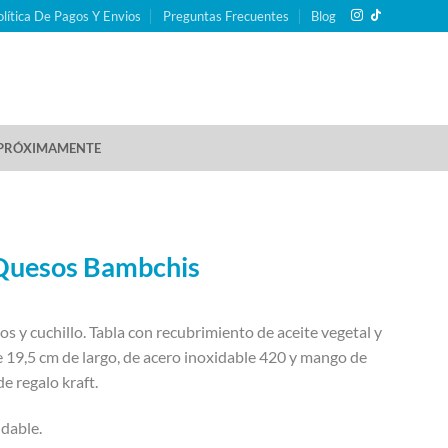
olítica De Pagos Y Envios
Preguntas Frecuentes
Blog
PRÓXIMAMENTE
 Quesos Bambchis
os y cuchillo. Tabla con recubrimiento de aceite vegetal y
e 19,5 cm de largo, de acero inoxidable 420 y mango de
e regalo kraft.
dable.