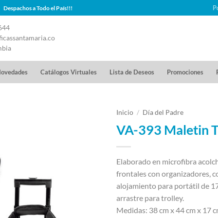
P
Despachos a Todo el País!!!
644
icassantamaria.co
mbia
ovedades
Catálogos Virtuales
Lista de Deseos
Promociones
Inicio
/
Día del Padre
VA-393 Maletin Tr
Elaborado en microfibra acolch
frontales con organizadores, 
alojamiento para portátil de 1
arrastre para trolley.
Medidas: 38 cm x 44 cm x 17 