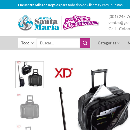
Saltar
Encuentra Miles de Regalos
para todo tipo de Clientes y Presupuestos
al
(301) 245 7
contenido
ventas@graf
Cali - Colo
Buscar
Categorias
N
por: