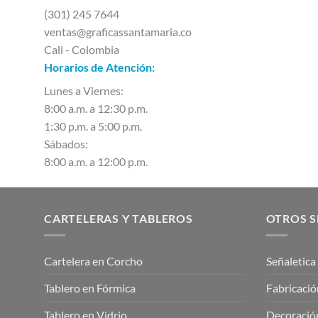
(301) 245 7644
ventas@graficassantamaria.co
Cali - Colombia
Horarios de Atención:
Lunes a Viernes:
8:00 a.m. a 12:30 p.m.
1:30 p.m. a 5:00 p.m.
Sábados:
8:00 a.m. a 12:00 p.m.
CARTELERAS Y TABLEROS
OTROS S
Cartelera en Corcho
Señaletica
Tablero en Fórmica
Fabricació
Tablero en Vidrio
Decoración