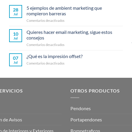
5 ejemplos de ambient marketing que
28
rompieron barreras
Jul
en
Comentarios desactivados
5
ejemplos
Quieres hacer email marketing, sigue estos
10
de
consejos
Jul
ambient
en
Comentarios desactivados
marketing
Quieres
que
hacer
¿Qué es la impresión offset?
rompieron
07
email
barreras
Jul
en
Comentarios desactivados
marketing,
¿Qué
sigue
es
estos
la
consejos
impresión
offset?
ERVICIOS
OTROS PRODUCTOS
Pendones
n de Avisos
Portapendones
 de Interiores y Exteriores
Rompetraficos