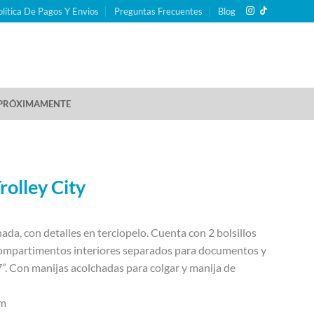
olítica De Pagos Y Envios
Preguntas Frecuentes
Blog
PRÓXIMAMENTE
olley City
ada, con detalles en terciopelo. Cuenta con 2 bolsillos
compartimentos interiores separados para documentos y
7”. Con manijas acolchadas para colgar y manija de
cm