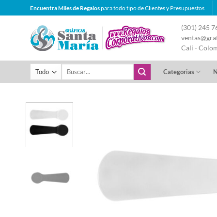
Saltar
Encuentra Miles de Regalos
para todo tipo de Clientes y Presupuestos
al
(301) 245 7
contenido
ventas@graf
Cali - Colo
Buscar
Categorias
N
por: