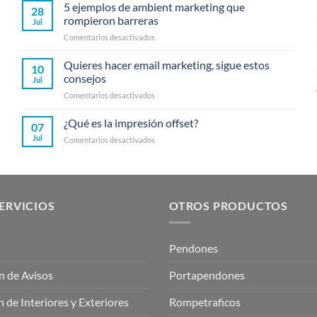
5 ejemplos de ambient marketing que
28
rompieron barreras
Jul
en
Comentarios desactivados
5
ejemplos
Quieres hacer email marketing, sigue estos
10
de
consejos
Jul
ambient
en
Comentarios desactivados
marketing
Quieres
que
hacer
¿Qué es la impresión offset?
rompieron
07
email
barreras
Jul
en
Comentarios desactivados
marketing,
¿Qué
sigue
es
estos
la
consejos
impresión
offset?
ERVICIOS
OTROS PRODUCTOS
Pendones
n de Avisos
Portapendones
 de Interiores y Exteriores
Rompetraficos