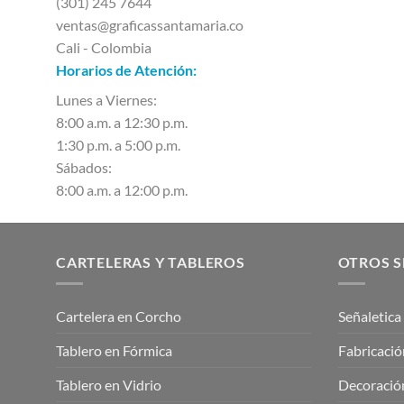
(301) 245 7644
ventas@graficassantamaria.co
Cali - Colombia
Horarios de Atención:
Lunes a Viernes:
8:00 a.m. a 12:30 p.m.
1:30 p.m. a 5:00 p.m.
Sábados:
8:00 a.m. a 12:00 p.m.
CARTELERAS Y TABLEROS
OTROS S
Cartelera en Corcho
Señaletica
Tablero en Fórmica
Fabricació
Tablero en Vidrio
Decoración