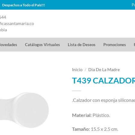
P
Despachos a Todo el País!!!
644
icassantamaria.co
mbia
ovedades
Catálogos Virtuales
Lista de Deseos
Promociones
Inicio
/
Dia De La Madre
T439 CALZADOR 
.Calzador con esponja silicona
Material:
Plástico.
Tamaño:
15.5 x 2.5 cm.