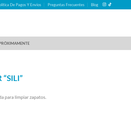
olítica De Pagos Y Envios
Preguntas Frecuentes
Blog
PRÓXIMAMENTE
“SILI”
da para limpiar zapatos.