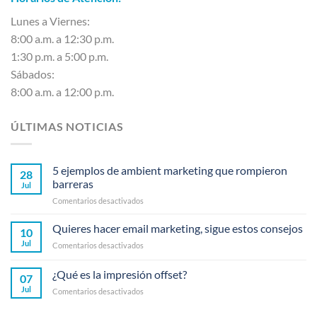
Lunes a Viernes:
8:00 a.m. a 12:30 p.m.
1:30 p.m. a 5:00 p.m.
Sábados:
8:00 a.m. a 12:00 p.m.
ÚLTIMAS NOTICIAS
5 ejemplos de ambient marketing que rompieron
28
barreras
Jul
en
Comentarios desactivados
5
ejemplos
Quieres hacer email marketing, sigue estos consejos
10
de
Jul
en
Comentarios desactivados
ambient
Quieres
marketing
hacer
¿Qué es la impresión offset?
que
07
email
rompieron
Jul
en
Comentarios desactivados
marketing,
barreras
¿Qué
sigue
es
estos