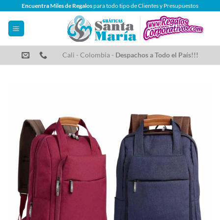
Saltar
Encuentra Miles de Regalos
para todo tipo de Clientes y Presupuestos
al
contenido
Cali - Colombia -
Despachos a Todo el País!!!