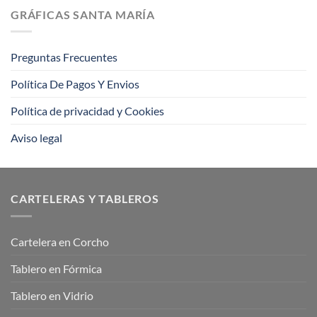
la
consejos
GRÁFICAS SANTA MARÍA
impresión
offset?
Preguntas Frecuentes
Política De Pagos Y Envios
Política de privacidad y Cookies
Aviso legal
CARTELERAS Y TABLEROS
Cartelera en Corcho
Tablero en Fórmica
Tablero en Vidrio