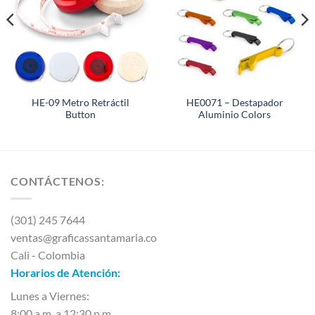
HE-09 Metro Retráctil
HE0071 – Destapador
Button
Aluminio Colors
CONTÁCTENOS:
(301) 245 7644
ventas@graficassantamaria.co
Cali - Colombia
Horarios de Atención:
Lunes a Viernes:
8:00 a.m. a 12:30 p.m.