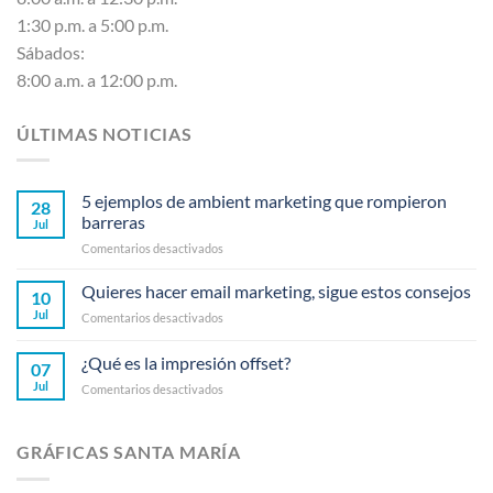
1:30 p.m. a 5:00 p.m.
Sábados:
8:00 a.m. a 12:00 p.m.
ÚLTIMAS NOTICIAS
5 ejemplos de ambient marketing que rompieron
28
barreras
Jul
en
Comentarios desactivados
5
ejemplos
Quieres hacer email marketing, sigue estos consejos
10
de
Jul
en
Comentarios desactivados
ambient
Quieres
marketing
hacer
¿Qué es la impresión offset?
que
07
email
rompieron
Jul
en
Comentarios desactivados
marketing,
barreras
¿Qué
sigue
es
estos
la
consejos
GRÁFICAS SANTA MARÍA
impresión
offset?