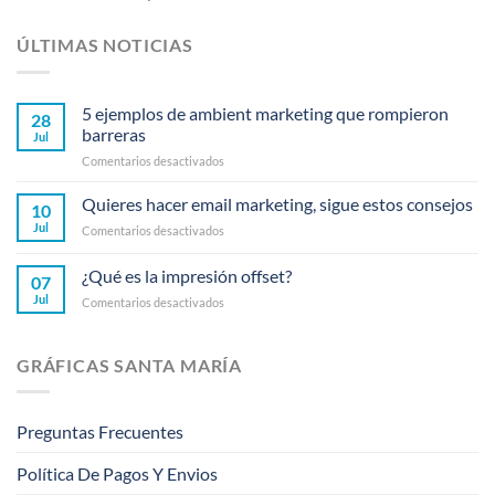
ÚLTIMAS NOTICIAS
5 ejemplos de ambient marketing que rompieron
28
barreras
Jul
en
Comentarios desactivados
5
ejemplos
Quieres hacer email marketing, sigue estos consejos
10
de
Jul
en
Comentarios desactivados
ambient
Quieres
marketing
hacer
¿Qué es la impresión offset?
que
07
email
rompieron
Jul
en
Comentarios desactivados
marketing,
barreras
¿Qué
sigue
es
estos
la
consejos
GRÁFICAS SANTA MARÍA
impresión
offset?
Preguntas Frecuentes
Política De Pagos Y Envios