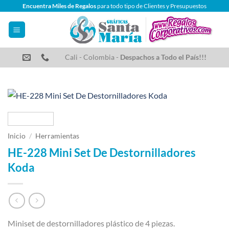
Saltar
Encuentra Miles de Regalos
para todo tipo de Clientes y Presupuestos
al
contenido
Cali - Colombia -
Despachos a Todo el País!!!
Inicio
/
Herramientas
HE-228 Mini Set De Destornilladores
Koda
Miniset de destornilladores plástico de 4 piezas.