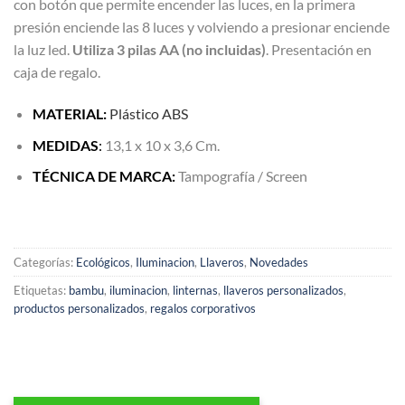
con botón que permite encender las luces, en la primera
presión enciende las 8 luces y volviendo a presionar enciende
la luz led.
Utiliza 3 pilas AA (no incluidas)
. Presentación en
caja de regalo.
MATERIAL:
Plástico ABS
MEDIDAS
:
13,1 x 10 x 3,6 Cm.
TÉCNICA DE MARCA
:
Tampografía / Screen
Categorías:
Ecológicos
,
Iluminacion
,
Llaveros
,
Novedades
Etiquetas:
bambu
,
iluminacion
,
linternas
,
llaveros personalizados
,
productos personalizados
,
regalos corporativos