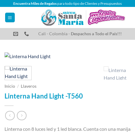
Saltar
Encuentra Miles de Regalos
para todo tipo de Clientes y Presupuestos
al
contenido
Cali - Colombia -
Despachos a Todo el País!!!
Inicio
/
Llaveros
Linterna Hand Light -T560
Linterna con 8 luces led y 1 led blanca. Cuenta con una manija