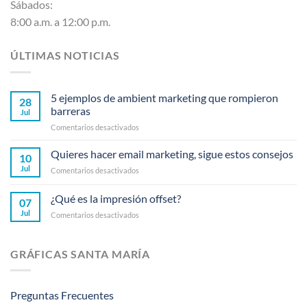
Sábados:
8:00 a.m. a 12:00 p.m.
ÚLTIMAS NOTICIAS
5 ejemplos de ambient marketing que rompieron
28
barreras
Jul
en
Comentarios desactivados
5
ejemplos
Quieres hacer email marketing, sigue estos consejos
10
de
Jul
en
Comentarios desactivados
ambient
Quieres
marketing
hacer
¿Qué es la impresión offset?
que
07
email
rompieron
Jul
en
Comentarios desactivados
marketing,
barreras
¿Qué
sigue
es
estos
la
consejos
GRÁFICAS SANTA MARÍA
impresión
offset?
Preguntas Frecuentes