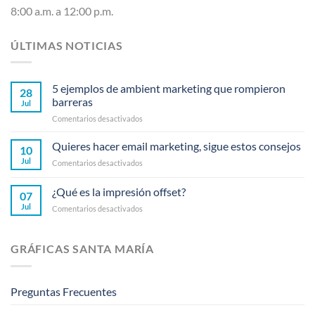
8:00 a.m. a 12:00 p.m.
ÚLTIMAS NOTICIAS
5 ejemplos de ambient marketing que rompieron
28
barreras
Jul
en
Comentarios desactivados
5
ejemplos
Quieres hacer email marketing, sigue estos consejos
10
de
Jul
en
Comentarios desactivados
ambient
Quieres
marketing
hacer
¿Qué es la impresión offset?
que
07
email
rompieron
Jul
en
Comentarios desactivados
marketing,
barreras
¿Qué
sigue
es
estos
la
consejos
GRÁFICAS SANTA MARÍA
impresión
offset?
Preguntas Frecuentes