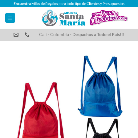
Saltar
Encuentra Miles de Regalos
para todo tipo de Clientes y Presupuestos
al
contenido
Cali - Colombia -
Despachos a Todo el País!!!