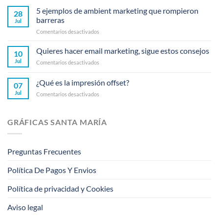
5 ejemplos de ambient marketing que rompieron
28
barreras
Jul
en
Comentarios desactivados
5
ejemplos
Quieres hacer email marketing, sigue estos consejos
10
de
Jul
en
Comentarios desactivados
ambient
Quieres
marketing
hacer
¿Qué es la impresión offset?
que
07
email
rompieron
Jul
en
Comentarios desactivados
marketing,
barreras
¿Qué
sigue
es
estos
la
consejos
GRÁFICAS SANTA MARÍA
impresión
offset?
Preguntas Frecuentes
Política De Pagos Y Envios
Política de privacidad y Cookies
Aviso legal