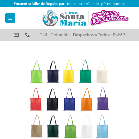
Saltar
Encuentra Miles de Regalos
para todo tipo de Clientes y Presupuestos
al
contenido
Cali - Colombia -
Despachos a Todo el País!!!