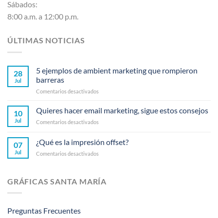
Sábados:
8:00 a.m. a 12:00 p.m.
ÚLTIMAS NOTICIAS
5 ejemplos de ambient marketing que rompieron
28
barreras
Jul
en
Comentarios desactivados
5
ejemplos
Quieres hacer email marketing, sigue estos consejos
10
de
Jul
en
Comentarios desactivados
ambient
Quieres
marketing
hacer
¿Qué es la impresión offset?
que
07
email
rompieron
Jul
en
Comentarios desactivados
marketing,
barreras
¿Qué
sigue
es
estos
la
consejos
GRÁFICAS SANTA MARÍA
impresión
offset?
Preguntas Frecuentes