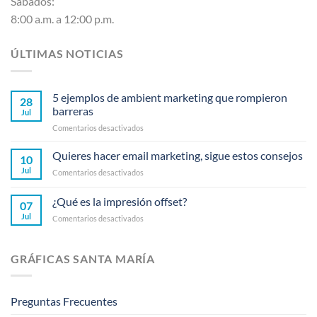
Sábados:
8:00 a.m. a 12:00 p.m.
ÚLTIMAS NOTICIAS
5 ejemplos de ambient marketing que rompieron
28
barreras
Jul
en
Comentarios desactivados
5
ejemplos
Quieres hacer email marketing, sigue estos consejos
10
de
Jul
en
Comentarios desactivados
ambient
Quieres
marketing
hacer
¿Qué es la impresión offset?
que
07
email
rompieron
Jul
en
Comentarios desactivados
marketing,
barreras
¿Qué
sigue
es
estos
la
consejos
GRÁFICAS SANTA MARÍA
impresión
offset?
Preguntas Frecuentes