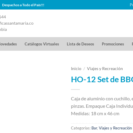
P
Despachos a Todo el País!!!
644
icassantamaria.co
mbia
ovedades
Catálogos Virtuales
Lista de Deseos
Promociones
Inicio
/
Viajes y Recreación
HO-12 Set de BBQ
Caja de aluminio con cuchillo, e
pinzas. Empaque Caja Individu
Medidas: 18 cm x 46 cm
Categorías:
Bar
,
Viajes y Recreación