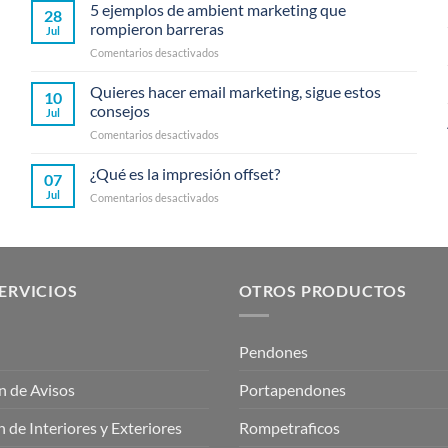
5 ejemplos de ambient marketing que
28
rompieron barreras
Jul
en
Comentarios desactivados
5
ejemplos
Quieres hacer email marketing, sigue estos
10
de
consejos
Jul
ambient
en
Comentarios desactivados
marketing
Quieres
que
hacer
¿Qué es la impresión offset?
rompieron
07
email
barreras
Jul
en
Comentarios desactivados
marketing,
¿Qué
sigue
es
estos
la
consejos
impresión
offset?
ERVICIOS
OTROS PRODUCTOS
Pendones
n de Avisos
Portapendones
 de Interiores y Exteriores
Rompetraficos