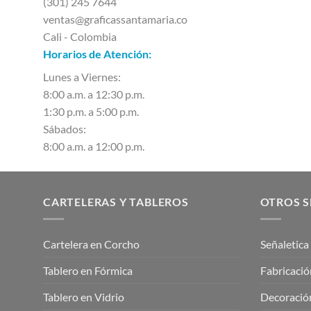
(301) 245 7644
ventas@graficassantamaria.co
Cali - Colombia
Horarios de Atención:
Lunes a Viernes:
8:00 a.m. a 12:30 p.m.
1:30 p.m. a 5:00 p.m.
Sábados:
8:00 a.m. a 12:00 p.m.
CARTELERAS Y TABLEROS
OTROS S
Cartelera en Corcho
Señaletica
Tablero en Fórmica
Fabricació
Tablero en Vidrio
Decoración