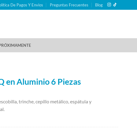
olítica De Pagos Y Envios
Preguntas Frecuentes
Blog
PRÓXIMAMENTE
 en Aluminio 6 Piezas
scobilla, trinche, cepillo metálico, espátula y
al.