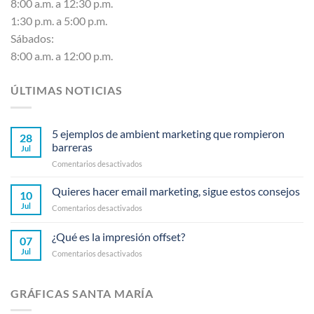
8:00 a.m. a 12:30 p.m.
1:30 p.m. a 5:00 p.m.
Sábados:
8:00 a.m. a 12:00 p.m.
ÚLTIMAS NOTICIAS
5 ejemplos de ambient marketing que rompieron
28
barreras
Jul
en
Comentarios desactivados
5
ejemplos
Quieres hacer email marketing, sigue estos consejos
10
de
Jul
en
Comentarios desactivados
ambient
Quieres
marketing
hacer
¿Qué es la impresión offset?
que
07
email
rompieron
Jul
en
Comentarios desactivados
marketing,
barreras
¿Qué
sigue
es
estos
la
consejos
GRÁFICAS SANTA MARÍA
impresión
offset?