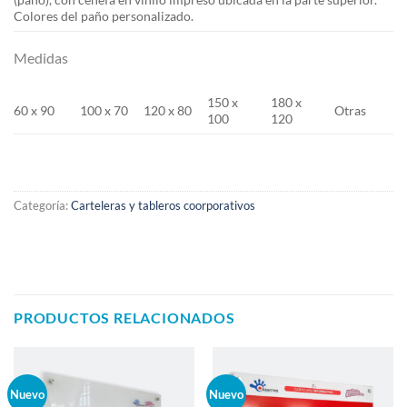
Colores del paño personalizado.
Medidas
150 x
180 x
60 x 90
100 x 70
120 x 80
Otras
100
120
Categoría:
Carteleras y tableros coorporativos
PRODUCTOS RELACIONADOS
Nuevo
Nuevo