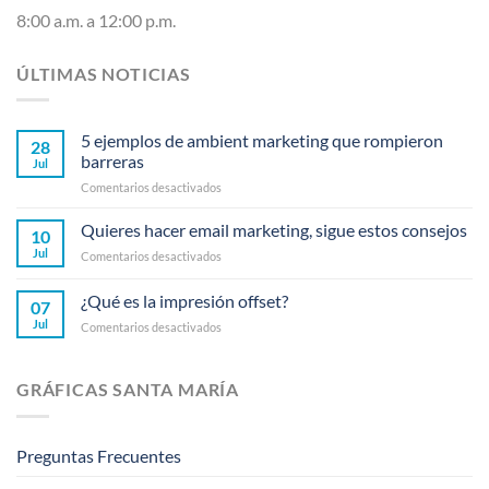
8:00 a.m. a 12:00 p.m.
ÚLTIMAS NOTICIAS
5 ejemplos de ambient marketing que rompieron
28
barreras
Jul
en
Comentarios desactivados
5
ejemplos
Quieres hacer email marketing, sigue estos consejos
10
de
Jul
en
Comentarios desactivados
ambient
Quieres
marketing
hacer
¿Qué es la impresión offset?
que
07
email
rompieron
Jul
en
Comentarios desactivados
marketing,
barreras
¿Qué
sigue
es
estos
la
consejos
GRÁFICAS SANTA MARÍA
impresión
offset?
Preguntas Frecuentes