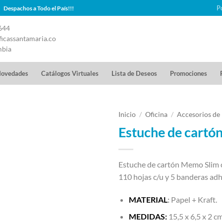
P
Despachos a Todo el País!!!
644
icassantamaria.co
mbia
ovedades
Catálogos Virtuales
Lista de Deseos
Promociones
Inicio
/
Oficina
/
Accesorios de 
Estuche de cart
Estuche de cartón Memo Slim c
110 hojas c/u y 5 banderas adhe
MATERIAL
:
Papel + Kraft.
MEDIDAS:
15,5 x 6,5 x 2 cm