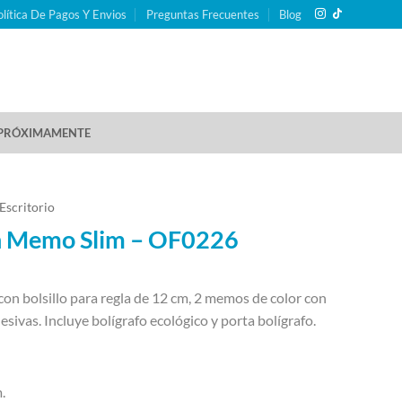
olítica De Pagos Y Envios
Preguntas Frecuentes
Blog
PRÓXIMAMENTE
Escritorio
ón Memo Slim – OF0226
on bolsillo para regla de 12 cm, 2 memos de color con
sivas. Incluye bolígrafo ecológico y porta bolígrafo.
.