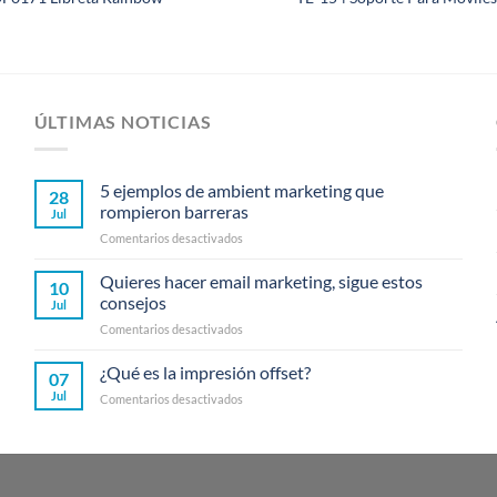
ÚLTIMAS NOTICIAS
5 ejemplos de ambient marketing que
28
rompieron barreras
Jul
en
Comentarios desactivados
5
ejemplos
Quieres hacer email marketing, sigue estos
10
de
consejos
Jul
ambient
en
Comentarios desactivados
marketing
Quieres
que
hacer
¿Qué es la impresión offset?
rompieron
07
email
barreras
Jul
en
Comentarios desactivados
marketing,
¿Qué
sigue
es
estos
la
consejos
impresión
offset?