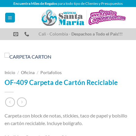
Saltar
Encuentra Miles de Regalos
para todo tipo de Clientes y Presupuestos
al
contenido
Cali - Colombia -
Despachos a Todo el País!!!
Inicio
/
Oficina
/
Portafolios
OF-409 Carpeta de Cartón Reciclable
Carpeta con block de notas, stickies, taco de papel y bolsillo
en cartón reciclable. Incluye bolígrafo.