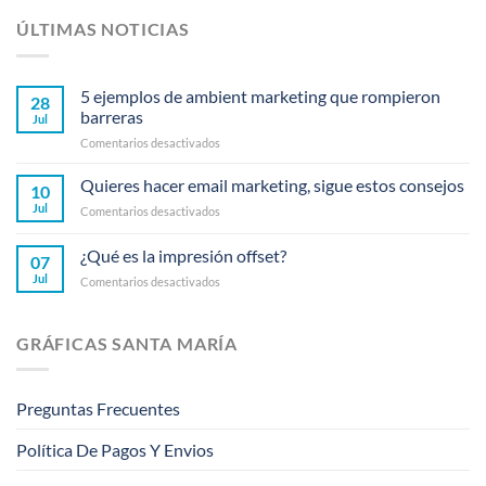
ÚLTIMAS NOTICIAS
5 ejemplos de ambient marketing que rompieron
28
barreras
Jul
en
Comentarios desactivados
5
ejemplos
Quieres hacer email marketing, sigue estos consejos
10
de
Jul
en
Comentarios desactivados
ambient
Quieres
marketing
hacer
¿Qué es la impresión offset?
que
07
email
rompieron
Jul
en
Comentarios desactivados
marketing,
barreras
¿Qué
sigue
es
estos
la
consejos
GRÁFICAS SANTA MARÍA
impresión
offset?
Preguntas Frecuentes
Política De Pagos Y Envios