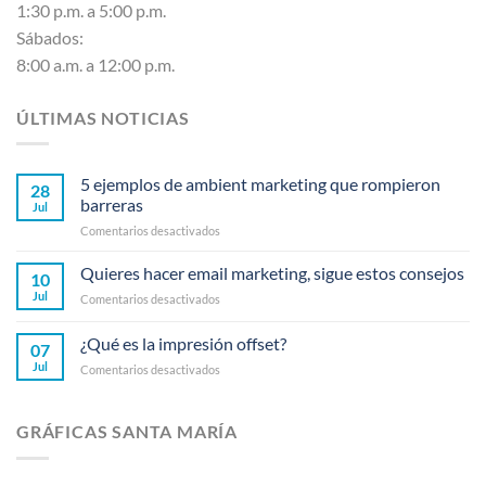
1:30 p.m. a 5:00 p.m.
Sábados:
8:00 a.m. a 12:00 p.m.
ÚLTIMAS NOTICIAS
5 ejemplos de ambient marketing que rompieron
28
barreras
Jul
en
Comentarios desactivados
5
ejemplos
Quieres hacer email marketing, sigue estos consejos
10
de
Jul
en
Comentarios desactivados
ambient
Quieres
marketing
hacer
¿Qué es la impresión offset?
que
07
email
rompieron
Jul
en
Comentarios desactivados
marketing,
barreras
¿Qué
sigue
es
estos
la
consejos
GRÁFICAS SANTA MARÍA
impresión
offset?