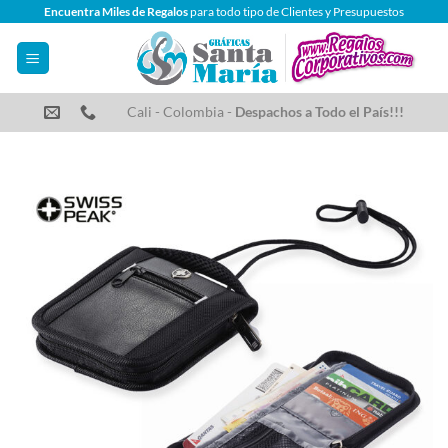
Saltar
Encuentra Miles de Regalos
para todo tipo de Clientes y Presupuestos
al
contenido
Cali - Colombia -
Despachos a Todo el País!!!