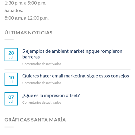
1:30 p.m. a 5:00 p.m.
Sábados:
8:00 a.m. a 12:00 p.m.
ÚLTIMAS NOTICIAS
5 ejemplos de ambient marketing que rompieron
28
barreras
Jul
en
Comentarios desactivados
5
ejemplos
Quieres hacer email marketing, sigue estos consejos
10
de
Jul
en
Comentarios desactivados
ambient
Quieres
marketing
hacer
¿Qué es la impresión offset?
que
07
email
rompieron
Jul
en
Comentarios desactivados
marketing,
barreras
¿Qué
sigue
es
estos
la
consejos
GRÁFICAS SANTA MARÍA
impresión
offset?