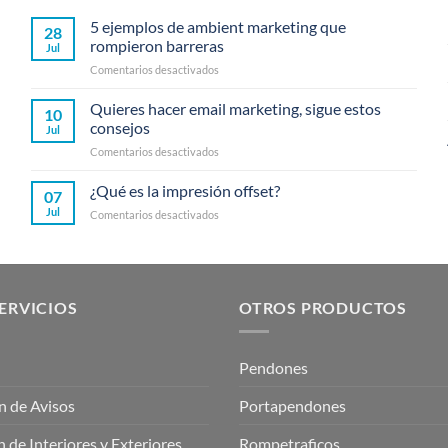
5 ejemplos de ambient marketing que
28
rompieron barreras
Jul
en
Comentarios desactivados
5
ejemplos
Quieres hacer email marketing, sigue estos
10
de
consejos
Jul
ambient
en
Comentarios desactivados
marketing
Quieres
que
hacer
¿Qué es la impresión offset?
rompieron
07
email
barreras
Jul
en
Comentarios desactivados
marketing,
¿Qué
sigue
es
estos
la
consejos
impresión
offset?
ERVICIOS
OTROS PRODUCTOS
Pendones
n de Avisos
Portapendones
 de Interiores y Exteriores
Rompetraficos