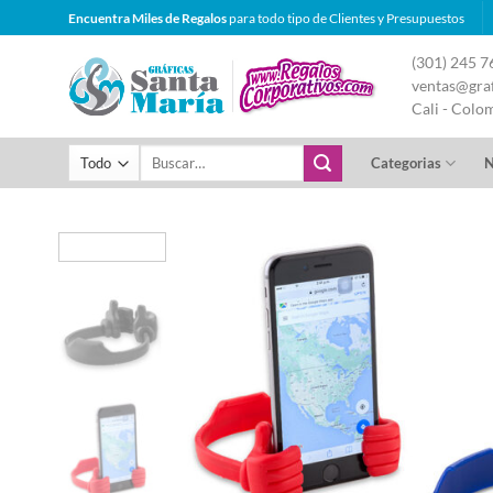
Saltar
Encuentra Miles de Regalos
para todo tipo de Clientes y Presupuestos
al
(301) 245 7
contenido
ventas@graf
Cali - Colo
Buscar
Categorias
N
por: