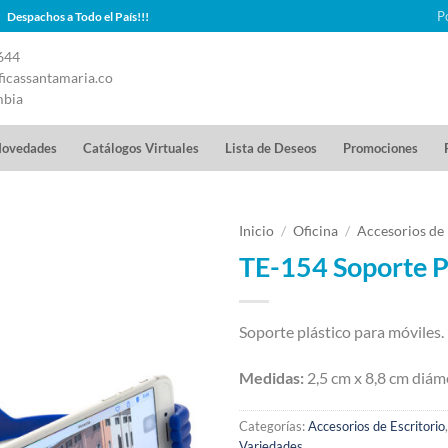
P
Despachos a Todo el País!!!
644
icassantamaria.co
mbia
ovedades
Catálogos Virtuales
Lista de Deseos
Promociones
Inicio
/
Oficina
/
Accesorios de 
TE-154 Soporte P
Soporte plástico para móviles.
Medidas:
2,5 cm x 8,8 cm diám
Categorías:
Accesorios de Escritorio
Variedades