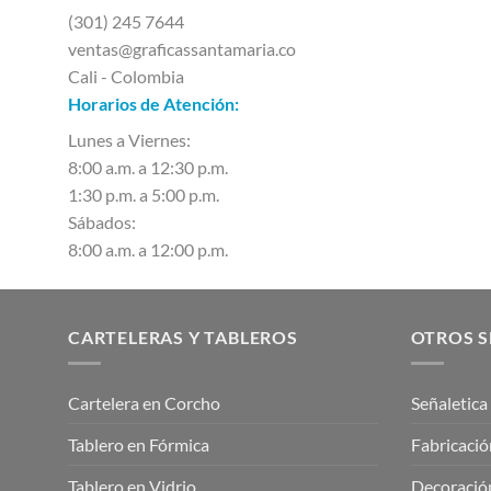
(301) 245 7644
ventas@graficassantamaria.co
Cali - Colombia
Horarios de Atención:
Lunes a Viernes:
8:00 a.m. a 12:30 p.m.
1:30 p.m. a 5:00 p.m.
Sábados:
8:00 a.m. a 12:00 p.m.
CARTELERAS Y TABLEROS
OTROS S
Cartelera en Corcho
Señaletica
Tablero en Fórmica
Fabricació
Tablero en Vidrio
Decoración