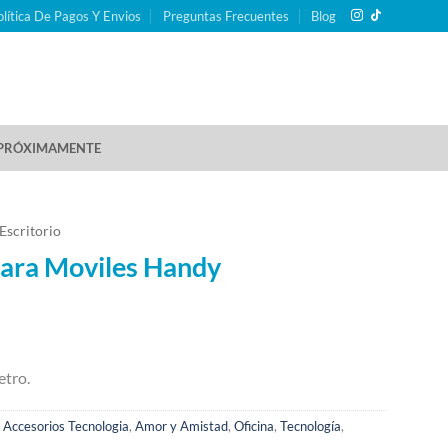
olítica De Pagos Y Envios
Preguntas Frecuentes
Blog
PRÓXIMAMENTE
Escritorio
ara Moviles Handy
etro.
,
Accesorios Tecnologia
,
Amor y Amistad
,
Oficina
,
Tecnología
,