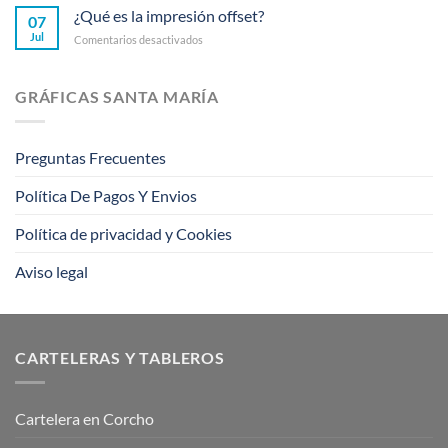
hacer
¿Qué es la impresión offset?
que
07
email
rompieron
Jul
en
Comentarios desactivados
marketing,
barreras
¿Qué
sigue
es
estos
la
consejos
GRÁFICAS SANTA MARÍA
impresión
offset?
Preguntas Frecuentes
Política De Pagos Y Envios
Política de privacidad y Cookies
Aviso legal
CARTELERAS Y TABLEROS
Cartelera en Corcho