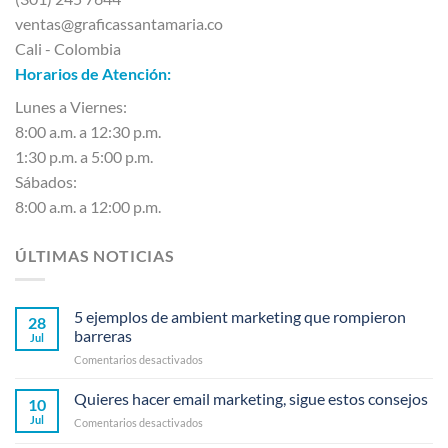
ventas@graficassantamaria.co
Cali - Colombia
Horarios de Atención:
Lunes a Viernes:
8:00 a.m. a 12:30 p.m.
1:30 p.m. a 5:00 p.m.
Sábados:
8:00 a.m. a 12:00 p.m.
ÚLTIMAS NOTICIAS
5 ejemplos de ambient marketing que rompieron
28
barreras
Jul
en
Comentarios desactivados
5
ejemplos
Quieres hacer email marketing, sigue estos consejos
10
de
Jul
en
Comentarios desactivados
ambient
Quieres
marketing