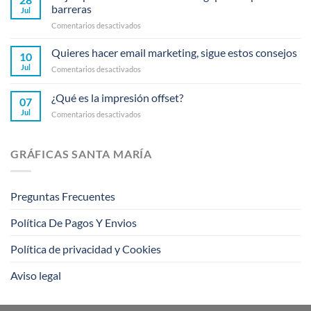
barreras
Jul
en
Comentarios desactivados
5
ejemplos
Quieres hacer email marketing, sigue estos consejos
10
de
Jul
en
Comentarios desactivados
ambient
Quieres
marketing
hacer
¿Qué es la impresión offset?
que
07
email
rompieron
Jul
en
Comentarios desactivados
marketing,
barreras
¿Qué
sigue
es
estos
la
consejos
GRÁFICAS SANTA MARÍA
impresión
offset?
Preguntas Frecuentes
Política De Pagos Y Envios
Política de privacidad y Cookies
Aviso legal