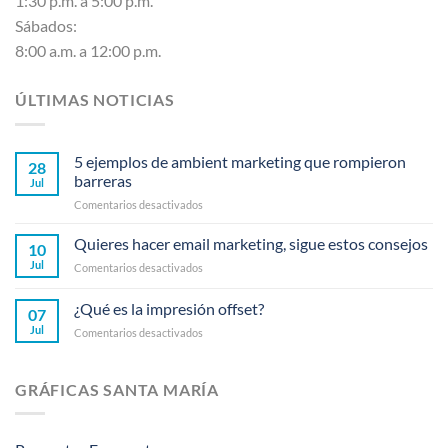
1:30 p.m. a 5:00 p.m.
Sábados:
8:00 a.m. a 12:00 p.m.
ÚLTIMAS NOTICIAS
5 ejemplos de ambient marketing que rompieron
28
barreras
Jul
en
Comentarios desactivados
5
ejemplos
Quieres hacer email marketing, sigue estos consejos
10
de
Jul
en
Comentarios desactivados
ambient
Quieres
marketing
hacer
¿Qué es la impresión offset?
que
07
email
rompieron
Jul
en
Comentarios desactivados
marketing,
barreras
¿Qué
sigue
es
estos
la
consejos
GRÁFICAS SANTA MARÍA
impresión
offset?