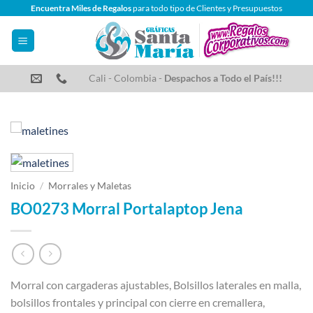
Saltar
Encuentra Miles de Regalos
para todo tipo de Clientes y Presupuestos
al
contenido
Cali - Colombia -
Despachos a Todo el País!!!
Inicio
/
Morrales y Maletas
BO0273 Morral Portalaptop Jena
Morral con cargaderas ajustables, Bolsillos laterales en malla,
bolsillos frontales y principal con cierre en cremallera,