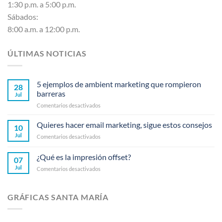
1:30 p.m. a 5:00 p.m.
Sábados:
8:00 a.m. a 12:00 p.m.
ÚLTIMAS NOTICIAS
5 ejemplos de ambient marketing que rompieron
28
barreras
Jul
en
Comentarios desactivados
5
ejemplos
Quieres hacer email marketing, sigue estos consejos
10
de
Jul
en
Comentarios desactivados
ambient
Quieres
marketing
hacer
¿Qué es la impresión offset?
que
07
email
rompieron
Jul
en
Comentarios desactivados
marketing,
barreras
¿Qué
sigue
es
estos
la
consejos
GRÁFICAS SANTA MARÍA
impresión
offset?