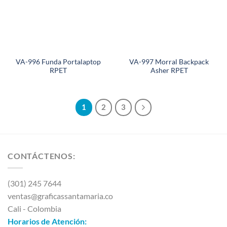
VA-996 Funda Portalaptop
VA-997 Morral Backpack
RPET
Asher RPET
1
2
3
CONTÁCTENOS:
(301) 245 7644
ventas@graficassantamaria.co
Cali - Colombia
Horarios de Atención: