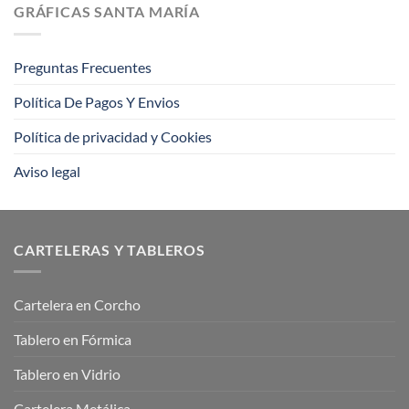
la
consejos
GRÁFICAS SANTA MARÍA
impresión
offset?
Preguntas Frecuentes
Política De Pagos Y Envios
Política de privacidad y Cookies
Aviso legal
CARTELERAS Y TABLEROS
Cartelera en Corcho
Tablero en Fórmica
Tablero en Vidrio
Cartelera Metálica