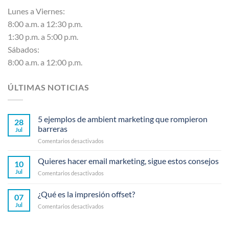
Lunes a Viernes:
8:00 a.m. a 12:30 p.m.
1:30 p.m. a 5:00 p.m.
Sábados:
8:00 a.m. a 12:00 p.m.
ÚLTIMAS NOTICIAS
5 ejemplos de ambient marketing que rompieron
28
barreras
Jul
en
Comentarios desactivados
5
ejemplos
Quieres hacer email marketing, sigue estos consejos
10
de
Jul
en
Comentarios desactivados
ambient
Quieres
marketing
hacer
¿Qué es la impresión offset?
que
07
email
rompieron
Jul
en
Comentarios desactivados
marketing,
barreras
¿Qué
sigue
es
estos