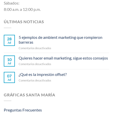
Sábados:
8:00 a.m. a 12:00 p.m.
ÚLTIMAS NOTICIAS
5 ejemplos de ambient marketing que rompieron
28
barreras
Jul
en
Comentarios desactivados
5
ejemplos
Quieres hacer email marketing, sigue estos consejos
10
de
Jul
en
Comentarios desactivados
ambient
Quieres
marketing
hacer
¿Qué es la impresión offset?
que
07
email
rompieron
Jul
en
Comentarios desactivados
marketing,
barreras
¿Qué
sigue
es
estos
la
consejos
GRÁFICAS SANTA MARÍA
impresión
offset?
Preguntas Frecuentes