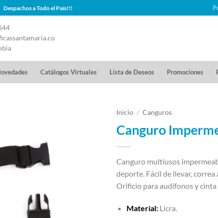
P
Despachos a Todo el País!!!
644
icassantamaria.co
mbia
ovedades
Catálogos Virtuales
Lista de Deseos
Promociones
Inicio
/
Canguros
Canguro Imperme
Canguro multiusos impermeable
deporte. Fácil de llevar, correa 
Orificio para audífonos y cinta 
Material:
Licra.