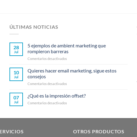
ÚLTIMAS NOTICIAS
5 ejemplos de ambient marketing que
28
rompieron barreras
Jul
en
Comentarios desactivados
5
ejemplos
Quieres hacer email marketing, sigue estos
10
de
consejos
Jul
ambient
en
Comentarios desactivados
marketing
Quieres
que
hacer
¿Qué es la impresión offset?
rompieron
07
email
barreras
Jul
en
Comentarios desactivados
marketing,
¿Qué
sigue
es
estos
la
consejos
impresión
offset?
ERVICIOS
OTROS PRODUCTOS