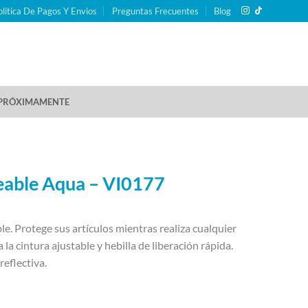
olítica De Pagos Y Envios
Preguntas Frecuentes
Blog
PRÓXIMAMENTE
able Aqua – VI0177
. Protege sus artículos mientras realiza cualquier
a la cintura ajustable y hebilla de liberación rápida.
reflectiva.