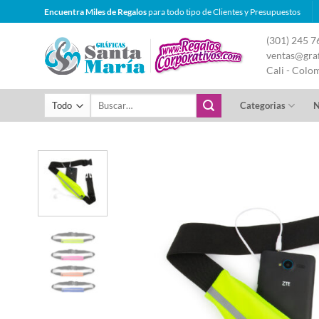
Saltar
Encuentra Miles de Regalos
para todo tipo de Clientes y Presupuestos
al
(301) 245 7
contenido
ventas@graf
Cali - Colo
Buscar
Categorias
N
por: