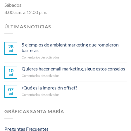
Sábados:
8:00 a.m. a 12:00 p.m.
ÚLTIMAS NOTICIAS
5 ejemplos de ambient marketing que rompieron
28
barreras
Jul
en
Comentarios desactivados
5
ejemplos
Quieres hacer email marketing, sigue estos consejos
10
de
Jul
en
Comentarios desactivados
ambient
Quieres
marketing
hacer
¿Qué es la impresión offset?
que
07
email
rompieron
Jul
en
Comentarios desactivados
marketing,
barreras
¿Qué
sigue
es
estos
la
consejos
GRÁFICAS SANTA MARÍA
impresión
offset?
Preguntas Frecuentes