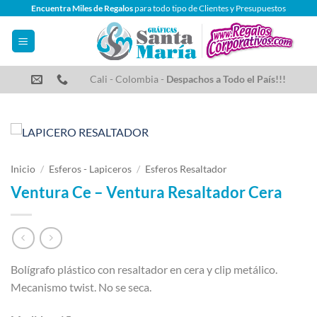
Saltar
Encuentra Miles de Regalos
para todo tipo de Clientes y Presupuestos
al
contenido
Cali - Colombia -
Despachos a Todo el País!!!
Inicio
/
Esferos - Lapiceros
/
Esferos Resaltador
Ventura Ce – Ventura Resaltador Cera
Bolígrafo plástico con resaltador en cera y clip metálico.
Mecanismo twist. No se seca.