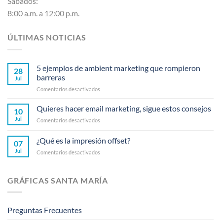
Sábados:
8:00 a.m. a 12:00 p.m.
ÚLTIMAS NOTICIAS
5 ejemplos de ambient marketing que rompieron
28
barreras
Jul
en
Comentarios desactivados
5
ejemplos
Quieres hacer email marketing, sigue estos consejos
10
de
Jul
en
Comentarios desactivados
ambient
Quieres
marketing
hacer
¿Qué es la impresión offset?
que
07
email
rompieron
Jul
en
Comentarios desactivados
marketing,
barreras
¿Qué
sigue
es
estos
la
consejos
GRÁFICAS SANTA MARÍA
impresión
offset?
Preguntas Frecuentes