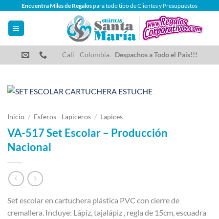
Saltar
Encuentra Miles de Regalos
para todo tipo de Clientes y Presupuestos
al
contenido
Cali - Colombia -
Despachos a Todo el País!!!
Inicio
/
Esferos - Lapiceros
/
Lapices
VA-517 Set Escolar – Producción
Nacional
Set escolar en cartuchera plástica PVC con cierre de
cremallera. Incluye: Lápiz, tajalápiz , regla de 15cm, escuadra