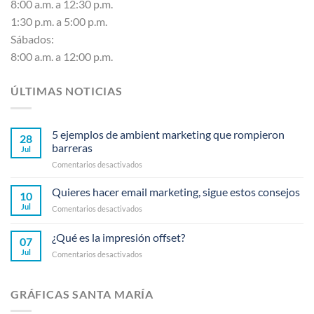
8:00 a.m. a 12:30 p.m.
1:30 p.m. a 5:00 p.m.
Sábados:
8:00 a.m. a 12:00 p.m.
ÚLTIMAS NOTICIAS
5 ejemplos de ambient marketing que rompieron
28
barreras
Jul
en
Comentarios desactivados
5
ejemplos
Quieres hacer email marketing, sigue estos consejos
10
de
Jul
en
Comentarios desactivados
ambient
Quieres
marketing
hacer
¿Qué es la impresión offset?
que
07
email
rompieron
Jul
en
Comentarios desactivados
marketing,
barreras
¿Qué
sigue
es
estos
la
consejos
GRÁFICAS SANTA MARÍA
impresión
offset?