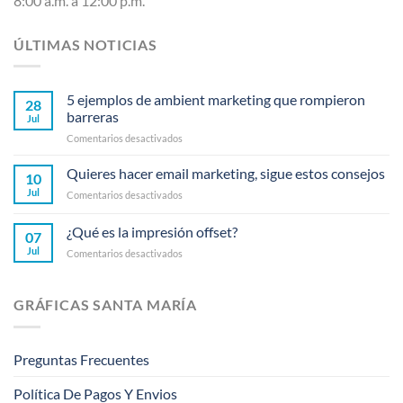
8:00 a.m. a 12:00 p.m.
ÚLTIMAS NOTICIAS
5 ejemplos de ambient marketing que rompieron
28
barreras
Jul
en
Comentarios desactivados
5
ejemplos
Quieres hacer email marketing, sigue estos consejos
10
de
Jul
en
Comentarios desactivados
ambient
Quieres
marketing
hacer
¿Qué es la impresión offset?
que
07
email
rompieron
Jul
en
Comentarios desactivados
marketing,
barreras
¿Qué
sigue
es
estos
la
consejos
GRÁFICAS SANTA MARÍA
impresión
offset?
Preguntas Frecuentes
Política De Pagos Y Envios