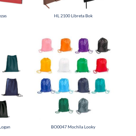
ezas
HL 2100 Libreta Bok
Logan
BO0047 Mochila Looky