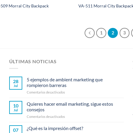
509 Morral City Backpack
VA-511 Morral City Backpack
1
2
3
ÚLTIMAS NOTICIAS
5 ejemplos de ambient marketing que
28
rompieron barreras
Jul
en
Comentarios desactivados
5
ejemplos
Quieres hacer email marketing, sigue estos
10
de
consejos
Jul
ambient
en
Comentarios desactivados
marketing
Quieres
que
hacer
¿Qué es la impresión offset?
rompieron
07
email
barreras