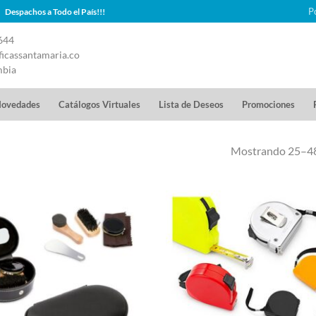
P
Despachos a Todo el País!!!
644
icassantamaria.co
mbia
ovedades
Catálogos Virtuales
Lista de Deseos
Promociones
Mostrando 25–48