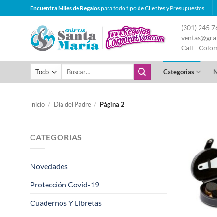
Saltar
Encuentra Miles de Regalos
para todo tipo de Clientes y Presupuestos
al
(301) 245 7
contenido
ventas@graf
Cali - Colo
Buscar
Categorias
N
por:
Inicio
/
Día del Padre
/
Página 2
CATEGORIAS
Novedades
Protección Covid-19
Cuadernos Y Libretas