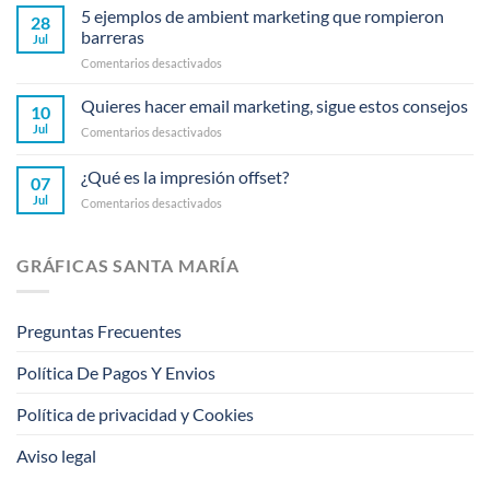
5 ejemplos de ambient marketing que rompieron
28
barreras
Jul
en
Comentarios desactivados
5
ejemplos
Quieres hacer email marketing, sigue estos consejos
10
de
Jul
en
Comentarios desactivados
ambient
Quieres
marketing
hacer
¿Qué es la impresión offset?
que
07
email
rompieron
Jul
en
Comentarios desactivados
marketing,
barreras
¿Qué
sigue
es
estos
la
consejos
GRÁFICAS SANTA MARÍA
impresión
offset?
Preguntas Frecuentes
Política De Pagos Y Envios
Política de privacidad y Cookies
Aviso legal