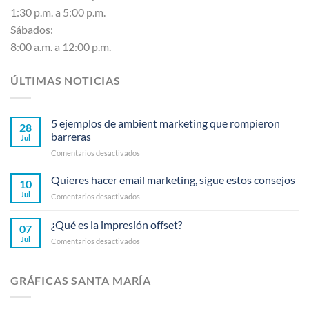
1:30 p.m. a 5:00 p.m.
Sábados:
8:00 a.m. a 12:00 p.m.
ÚLTIMAS NOTICIAS
5 ejemplos de ambient marketing que rompieron
28
barreras
Jul
en
Comentarios desactivados
5
ejemplos
Quieres hacer email marketing, sigue estos consejos
10
de
Jul
en
Comentarios desactivados
ambient
Quieres
marketing
hacer
¿Qué es la impresión offset?
que
07
email
rompieron
Jul
en
Comentarios desactivados
marketing,
barreras
¿Qué
sigue
es
estos
la
consejos
GRÁFICAS SANTA MARÍA
impresión
offset?