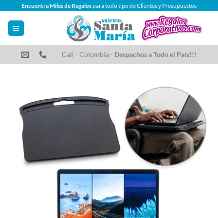
Saltar
Encuentra Miles de Regalos
para todo tipo de Clientes y Presupuestos
al
contenido
Cali - Colombia -
Despachos a Todo el País!!!