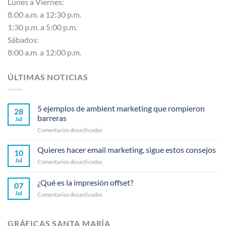
Lunes a Viernes:
8:00 a.m. a 12:30 p.m.
1:30 p.m. a 5:00 p.m.
Sábados:
8:00 a.m. a 12:00 p.m.
ÚLTIMAS NOTICIAS
5 ejemplos de ambient marketing que rompieron
28
barreras
Jul
en
Comentarios desactivados
5
ejemplos
Quieres hacer email marketing, sigue estos consejos
10
de
Jul
en
Comentarios desactivados
ambient
Quieres
marketing
hacer
¿Qué es la impresión offset?
que
07
email
rompieron
Jul
en
Comentarios desactivados
marketing,
barreras
¿Qué
sigue
es
estos
la
consejos
GRÁFICAS SANTA MARÍA